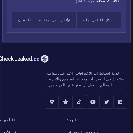
2021-07-19
5 years ago
كل التسريبات
قم بمراجعة هذا النطاق
CheckLeaked
.cc
لوحة استخبارات الاختراقات. اعثر على مواضع
تعرّضك في التسريبات وقوائم التضمين والإنترنت
المظلم — قبل أن يعثر عليها المهاجمون.
البحث
الأدوات
أداة فحص الحسابات
كل الأدوات