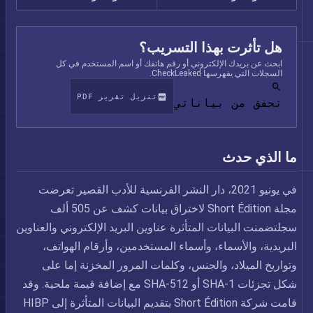
هل تأثرت بهذا التسريب؟
ابحث عن بريدك الإلكتروني أو رقم هاتفك أو اسم المستخدم في كل
السجلات التي يفهرسها CheckLeaked.
تنزيل تقرير PDF
تحقق من بياناتي
ما الذي حدث
في يونيو 2021، دار النشر الفرنسية للأدب القصير تعرضت
مجلة Short Édition لاختراق بيانات كشف عن 505 ألف
سجلتضمنت البيانات المتأثرة عناوين البريد الإلكتروني والعناوين
البريدية، والأسماء، وأسماء المستخدمين، وأرقام الهواتف،
وتواريخ الميلاد، والجنس، وكلمات المرور المخزنة إما على
شكل تجزئات SHA-1 أو SHA-512 مع إضافة قيمة ملحية. وقد
قامت شركة Short Édition بتقديم البيانات المتأثرة إلى HIBP