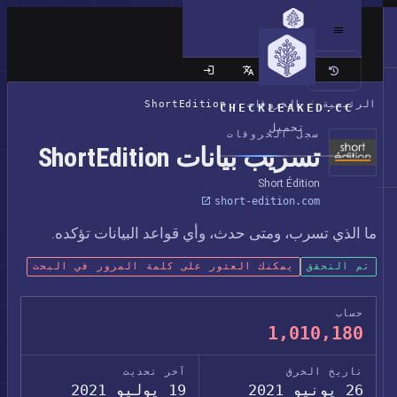
الموقع الكلاسيكي
الرئيسية
/
الخروقات
/
ShortEdition
CHECKLEAKED.CC
تحميل
سجل الخروقات
تسريب بيانات ShortEdition
Short Édition
short-edition.com
ما الذي تسرب، ومتى حدث، وأي قواعد البيانات تؤكده.
تم التحقق
يمكنك العثور على كلمة المرور في البحث
حساب
1,010,180
تاريخ الخرق
آخر تحديث
26 يونيو 2021
19 يوليو 2021