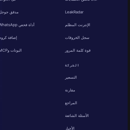
LeakRadar
مدقق جوجل
الإنترنت المظلم
أداة فحص WhatsApp
سجل الخروقات
إضافة كروم
قوة كلمة المرور
البوتات وMCP
الشركة
التسعير
مقارنة
المراجع
الأسئلة الشائعة
الأخبار