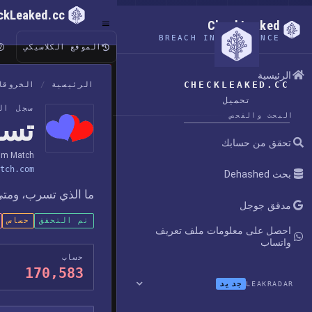
ckLeaked.cc
CheckLeaked
BREACH INTELLIGENCE
الموقع الكلاسيكي
الرئيسية
CHECKLEAKED.CC
الرئيسية
/
الخروقا
تحميل
سجل ال
البحث والفحص
تسريب
تحقق من حسابك
im Match
tch.com
بحث Dehashed
ما الذي تسرب، ومتى 
مدقق جوجل
تم التحقق
حساس
احصل على معلومات ملف تعريف
واتساب
حساب
170,583
جديد
LEAKRADAR