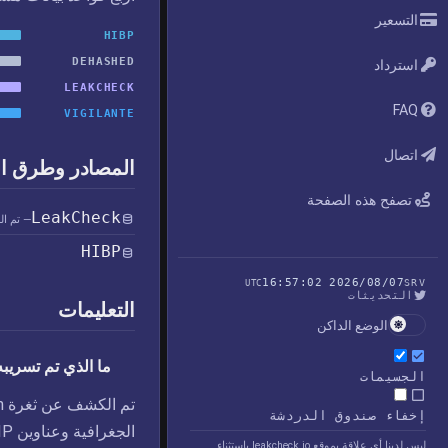
التسعير
HIBP
DEHASHED
استرداد
LEAKCHECK
FAQ
VIGILANTE
اتصال
المصادر وطرق ا
تصفح هذه الصفحة
LeakCheck
— تم ال
HIBP
2026/08/07 16:57:02
UTC
SRV
التحديثات
التعليمات
الوضع الداكن
ما الذي تم تسريبه في خر
الجسيمات
إخفاء صندوق الدردشة
ليس لدينا أي علاقة بموقع leakcheck.io باستثناء