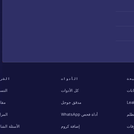
حث
الأدوات
الشرك
بات
كل الأدوات
التسع
Lea
مدقق جوجل
مقار
مظلم
أداة فحص WhatsApp
المرا
قات
إضافة كروم
الأسئلة الشائ