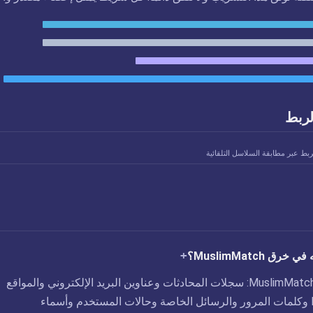
لربط
ربط عبر مطابقة السلاسل التلقائية
ق MuslimMatch؟
تم الكشف عن ثغرة MuslimMatch: سجلات المحادثات وعناوين البريد الإلكتروني والمواقع
الجغرافية وعناوين IP وكلمات المرور والرسائل الخاصة وحالات المستخدم وأسماء