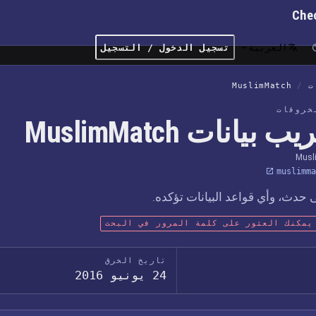
Che
العربية
تسجيل الدخول / التسجيل
ت
/
MuslimMatch
خروقات
 بيانات MuslimMatch
Musl
muslimma
حدث، وأي قواعد البيانات تؤكده.
يمكنك العثور على كلمة المرور في البحث
تاريخ الخرق
24 يونيو 2016