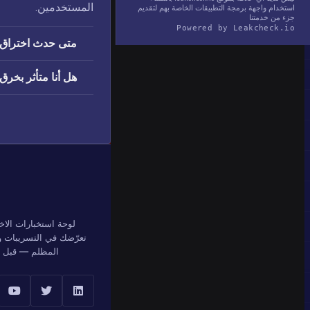
المستخدمين.
استخدام واجهة برمجة التطبيقات الخاصة بهم لتقديم
جزء من خدمتنا
Powered by Leakcheck.io
متى حدث اختراق MuslimMatch
هل أنا متأثر بخرق MuslimMatch
لوحة استخبارات الاخ
تعرّضك في التسريبات وق
المظلم — قبل أن