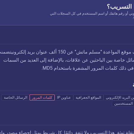
 التسريب؟
وني أو رقم هاتفك أو اسم المستخدم في كل السجلات التي
في يونيو 2016, كشف موقع المواعدة "مسلم ماتش" عن 150 ألف عنوان بريد إلكترونيت
ائل خاصة بين الباحثين عن علاقات، بالإضافة إلى العديد من السمات
ي ذلك كلمات المرور المشفرة باستخدام MD5.
ن البريد الإلكتروني
المواقع الجغرافية
عناوين IP
كلمات المرور
الرسائل الخاصة
 المستخدمين
تقلة توثق هذا التسريب ولا تتفق دائمًا. كل شريط يمثل إحصاء مصدر واح