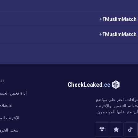
؟
؟
الب
CheckLeaked
.cc
أداة فحص الحسا
تراقات. اعثر على مواضع
kRadar
وائم التضمين والإنترنت
 يعثر عليها المهاجمون.
الإنترنت ال
سجل الخرو