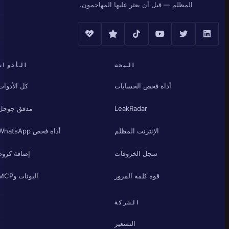
المظلم — قبل أن يعثر عليها المهاجمون.
البحث
الأدوات
أداة فحص الحسابات
كل الأدوات
LeakRadar
مدقق جوجل
الإنترنت المظلم
أداة فحص WhatsApp
سجل الخروقات
إضافة كروم
قوة كلمة المرور
البوتات وMCP
الشركة
التسعير