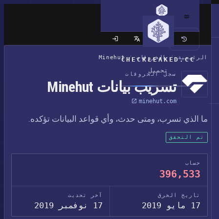
الموقع الكلاسيكي
الرئيسية
/
الخروقات
/
Minehut
CHECKLEAKED.CC
تحميل
سجل الخروقات
تسريب بيانات Minehut
minehut.com
ما الذي تسرب، ومتى حدث، وأي قواعد البيانات تؤكده.
تم التحقق
حساب
396,533
تاريخ الخرق
آخر تحديث
17 مايو 2019
17 نوفمبر 2019