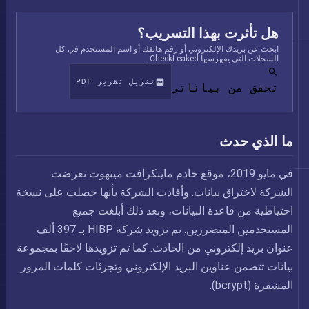
هل تأثرت بهذا التسريب؟
ابحث عن بريدك الإلكتروني أو رقم هاتفك أو اسم المستخدم في كل
السجلات التي يفهرسها CheckLeaked.
تنزيل تقرير PDF
تحقق من بياناتي
ما الذي حدث
في مايو 2019، موقع خادم ماينكرافت مينهوت تعرضت
الشركة لاختراق بيانات. وأفادت الشركة بأنها حصلت على نسخة
احتياطية من قاعدة البيانات، وبعد ذلك أبلغت جميع
المستخدمين المتضررين. تم تزويد شركة HIBP بـ 397 ألف
عنوان بريد إلكتروني من الحادث. كما تم تزويدها لاحقًا بمجموعة
بيانات تتضمن عناوين البريد الإلكتروني وتجزئات كلمات المرور
المشفرة (bcrypt).