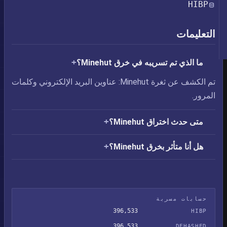
HIBP
التعليمات
ما الذي تم تسريبه في خرق Minehut؟
تم الكشف عن ثغرة Minehut: عناوين البريد الإلكتروني وكلمات
المرور.
متى حدث اختراق Minehut؟
هل أنا متأثر بخرق Minehut؟
حسابات مسربة
396,533
HIBP
396,533
DEHASHED