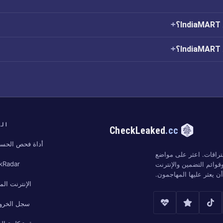
؟
؟
الب
CheckLeaked
.cc
أداة فحص الحسا
تراقات. اعثر على مواضع
kRadar
وائم التضمين والإنترنت
 يعثر عليها المهاجمون.
الإنترنت ال
سجل الخرو