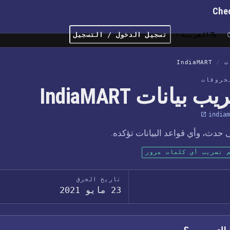
Che
العربية
تسجيل الدخول / التسجيل
ت
/
IndiaMART
خروقات
 بيانات IndiaMART
indiam
حدث، وأي قواعد البيانات تؤكده.
 تسريب أي كلمات مرور
تاريخ الخرق
23 مايو 2021