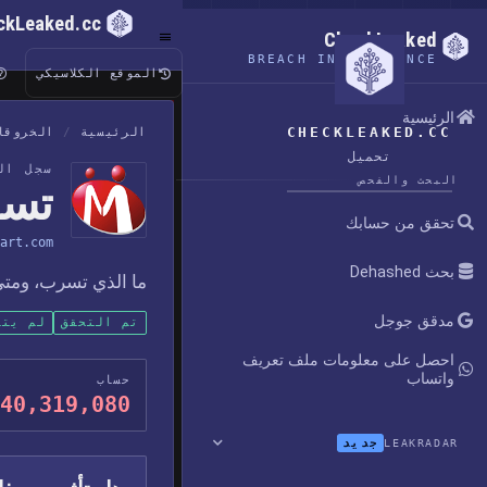
ckLeaked.cc
CheckLeaked
BREACH INTELLIGENCE
الموقع الكلاسيكي
الرئيسية
CHECKLEAKED.CC
الرئيسية
/
الخروقا
تحميل
سجل ال
البحث والفحص
تسريب
تحقق من حسابك
art.com
بحث Dehashed
ما الذي تسرب، ومتى 
مدقق جوجل
تم التحقق
لم يتم
احصل على معلومات ملف تعريف
واتساب
حساب
40,319,080
جديد
LEAKRADAR