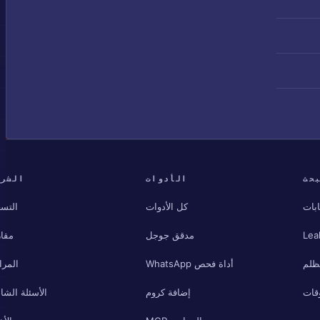
حث
الأدوات
الشرك
بات
كل الأدوات
التسع
Lea
مدقق جوجل
مقار
مظلم
أداة فحص WhatsApp
المرا
قات
إضافة كروم
الأسئلة الشائ