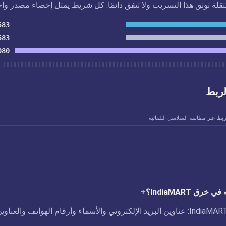
تقلة توثق هذا التسريب ولا تتفق دائمًا. كل شريط يمثل إحصاء مصدر واح
583
583
080
لربط
ربط عبر مطابقة السلاسل التلقائية
رق IndiaMART؟
تم الكشف عن ثغرة IndiaMART: عناوين البريد الإلكتروني والأسماء وأرقام الهواتف والعناوي