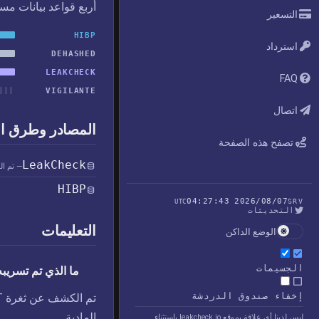
أربع قواعد بيانات مس
التسعير
HIBP
استرداد
DEHASHED
LEAKCHECK
FAQ
VIGILANTE
اتصال
المصادر وطرق ا
تصفح هذه الصفحة
LeakCheck
— تم ال
HIBP
2026/08/07 04:27:43
UTC
SRV
التحديثات
التعليمات
الوضع الداكن
الجسيمات
ما الذي تم تسريبه في خ
إخفاء صندوق الدردشة
المادية.
ليس لدينا أي علاقة بموقع leakcheck.io باستثناء