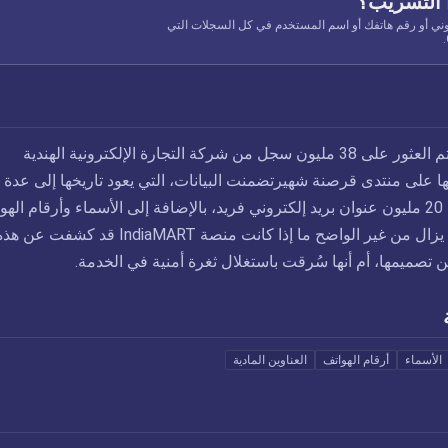
 التسريب؟
وني أو رقم هاتفك أو اسم المستخدم في كل السجلات التي
في أغسطس 2021، تم العثور على 38 مليون سجل من شركة التجارة الإلكترونية الهندية
يتم تداولها على منتدى قرصنة شهيرتضمنت البيانات، التي يعود تاريخها إلى عدة
أشهر سابقة، أكثر من 20 مليون عنوان بريد إلكتروني فريد، بالإضافة إلى الأسماء وأرقام ال
والعناوين البريدية. ولا يزال من غير الواضح ما إذا كانت منصة IndiaMART قد كشفت عن 
ن تصميمها، أم أنها سُرقت باستغلال ثغرة أمنية في الخدمة.
الأسماء
أرقام الهواتف
العناوين المادية