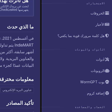
هل تأثرت بهذا
الاستخبارات
ابحث عن بريدك الإلكتر
يفهرسها CheckLeaked.
الخروقات
الأخبار
ما الذي حدث
هل كلمة مرورك قوية بما يكفي؟
IndiaMART 
الأدوات والبوتات
أدوات
البيانات عمدًا كجزء م
الروبوتات
معلومات مخترقة
بوت WormGPT
عناوين البريد الإلكتروني
إضافة كروم
تأكيد المصادر
الحساب والمساعدة