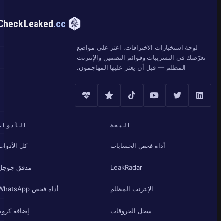
CheckLeaked
.cc
لوحة استخبارات الاختراقات. اعثر على مواضع
تعرّضك في التسريبات وقوائم التضمين والإنترنت
المظلم — قبل أن يعثر عليها المهاجمون.
البحث
الأدوات
أداة فحص الحسابات
كل الأدوات
LeakRadar
مدقق جوجل
الإنترنت المظلم
أداة فحص WhatsApp
سجل الخروقات
إضافة كروم