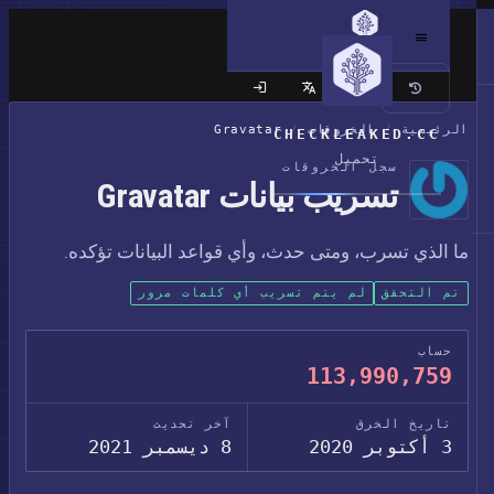
الموقع الكلاسيكي
الرئيسية
/
الخروقات
/
Gravatar
CHECKLEAKED.CC
تحميل
سجل الخروقات
تسريب بيانات Gravatar
ما الذي تسرب، ومتى حدث، وأي قواعد البيانات تؤكده.
تم التحقق
لم يتم تسريب أي كلمات مرور
حساب
113,990,759
تاريخ الخرق
آخر تحديث
3 أكتوبر 2020
8 ديسمبر 2021