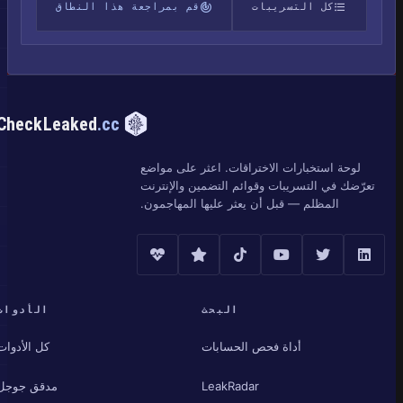
كل التسريبات
قم بمراجعة هذا النطاق
CheckLeaked
.cc
لوحة استخبارات الاختراقات. اعثر على مواضع
تعرّضك في التسريبات وقوائم التضمين والإنترنت
المظلم — قبل أن يعثر عليها المهاجمون.
البحث
الأدوات
أداة فحص الحسابات
كل الأدوات
LeakRadar
مدقق جوجل