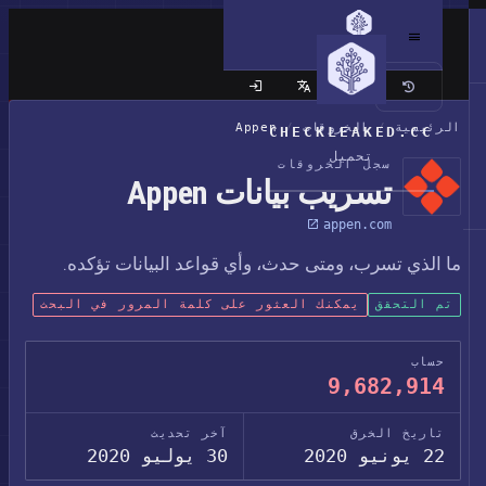
الموقع الكلاسيكي
الرئيسية
/
الخروقات
/
Appen
CHECKLEAKED.CC
تحميل
سجل الخروقات
تسريب بيانات Appen
appen.com
ما الذي تسرب، ومتى حدث، وأي قواعد البيانات تؤكده.
تم التحقق
يمكنك العثور على كلمة المرور في البحث
حساب
9,682,914
تاريخ الخرق
آخر تحديث
22 يونيو 2020
30 يوليو 2020