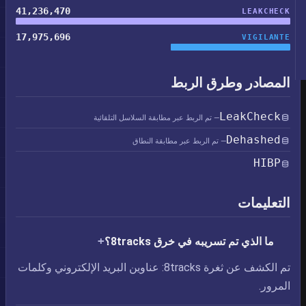
41,236,470
LEAKCHECK
17,975,696
VIGILANTE
المصادر وطرق الربط
LeakCheck
— تم الربط عبر مطابقة السلاسل التلقائية
Dehashed
— تم الربط عبر مطابقة النطاق
HIBP
التعليمات
ما الذي تم تسريبه في خرق 8tracks؟
تم الكشف عن ثغرة 8tracks: عناوين البريد الإلكتروني وكلمات
المرور.