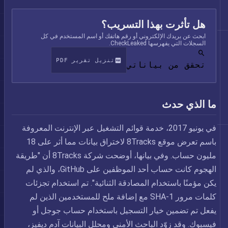
هل تأثرت بهذا التسريب؟
ابحث عن بريدك الإلكتروني أو رقم هاتفك أو اسم المستخدم في كل
السجلات التي يفهرسها CheckLeaked.
تنزيل تقرير PDF
تحقق من بياناتي
ما الذي حدث
في يونيو 2017، خدمة قوائم التشغيل عبر الإنترنت المعروفة
باسم تعرض موقع 8Tracks لاختراق بيانات مما أثر على 18
مليون حساب. وفي بيانها، أوضحت شركة 8Tracks أن "طريقة
الهجوم كانت حساب أحد الموظفين على GitHub، والذي لم
يكن مؤمنًا باستخدام المصادقة الثنائية". تم استخدام تجزئات
كلمات مرور SHA-1 مع إضافة ملح للمستخدمين الذين لم
يفعل تم تضمين خيار التسجيل باستخدام حساب جوجل أو
فيسبوك. وقد زوّد الباحث الأمني ومحلل البيانات آدم ديفيز،