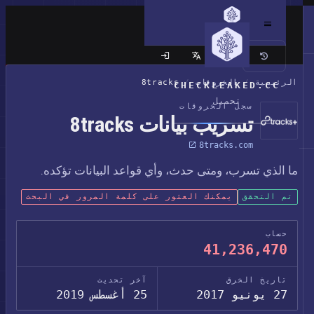
الموقع الكلاسيكي
الرئيسية
/
الخروقات
/
8tracks
CHECKLEAKED.CC
تحميل
سجل الخروقات
تسريب بيانات 8tracks
8tracks.com
ما الذي تسرب، ومتى حدث، وأي قواعد البيانات تؤكده.
تم التحقق
يمكنك العثور على كلمة المرور في البحث
حساب
41,236,470
تاريخ الخرق
آخر تحديث
27 يونيو 2017
25 أغسطس 2019