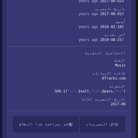
2017-06-01
9 years ago
تاريخ التسريب
2017-06-01
9 years ago
أُضيف
2018-02-16
8 years ago
آخر تحديث
2019-08-25
7 years ago
التفاصيل التقنية
الفئة
Music
قاعدة البيانات
8Tracks.com
التجزئة
SHA-1('--'.$salt.'--'.$pass.'--')
تاريخ التسريب (خام)
2017-06
كل التسريبات
قم بمراجعة هذا النطاق