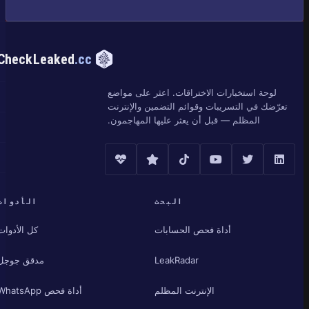
CheckLeaked
.cc
لوحة استخبارات الاختراقات. اعثر على مواضع
تعرّضك في التسريبات وقوائم التضمين والإنترنت
المظلم — قبل أن يعثر عليها المهاجمون.
البحث
الأدوات
أداة فحص الحسابات
كل الأدوات
LeakRadar
مدقق جوجل
الإنترنت المظلم
أداة فحص WhatsApp